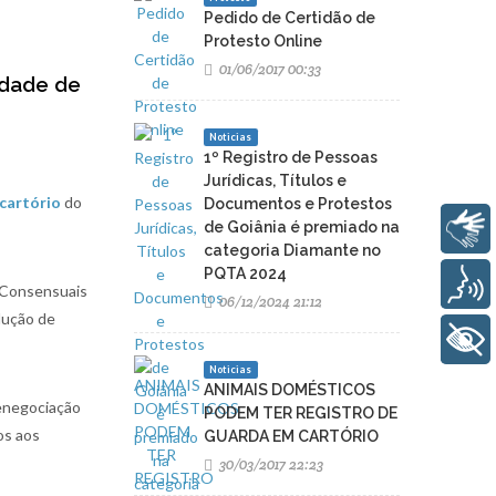
Pedido de Certidão de
Protesto Online
01/06/2017 00:33
idade de
Noticias
1º Registro de Pessoas
Jurídicas, Títulos e
cartório
do
Documentos e Protestos
Libras
de Goiânia é premiado na
categoria Diamante no
PQTA 2024
Voz
 Consensuais
06/12/2024 21:12
olução de
+ Acessibilidade
Noticias
ANIMAIS DOMÉSTICOS
renegociação
PODEM TER REGISTRO DE
os aos
GUARDA EM CARTÓRIO
30/03/2017 22:23