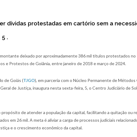
er dívidas protestadas em cartório sem a necess
 5 .
é montante deixado por aproximadamente 386 mil títulos protestados no
os e Protestos de Goiânia, entre janeiro de 2018 e março de 2024.
do de Goiás (
TJGO
), em parceria com o Núcleo Permanente de Métodos
ral de Justiça, inaugura nesta sexta-feira, 5, o Centro Judiciário de S
o propósito de atender a população da capital, facilitando a quitação ou 
dos em 26 mil. A meta é aliviar a carga de processos judiciais relacionad
justiça e o crescimento econômico da capital.