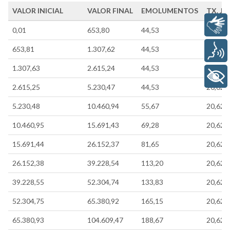
VALOR INICIAL
VALOR FINAL
EMOLUMENTOS
TX. JU
Libras
0,01
653,80
44,53
20,62
653,81
1.307,62
44,53
20,62
Voz
1.307,63
2.615,24
44,53
20,62
+ Acessibilidade
2.615,25
5.230,47
44,53
20,62
5.230,48
10.460,94
55,67
20,62
10.460,95
15.691,43
69,28
20,62
15.691,44
26.152,37
81,65
20,62
26.152,38
39.228,54
113,20
20,62
39.228,55
52.304,74
133,83
20,62
52.304,75
65.380,92
165,15
20,62
65.380,93
104.609,47
188,67
20,62