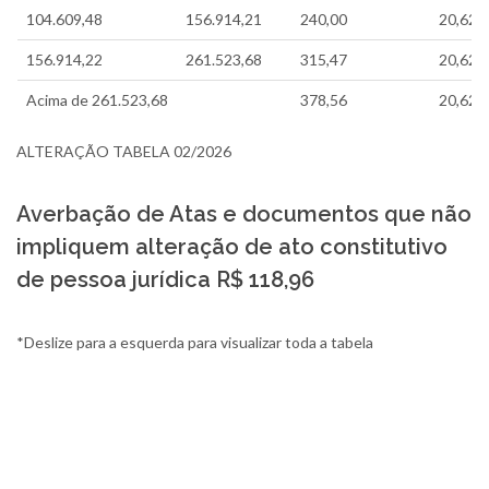
104.609,48
156.914,21
240,00
20,62
156.914,22
261.523,68
315,47
20,62
Acima de 261.523,68
378,56
20,62
ALTERAÇÃO TABELA 02/2026
Averbação de Atas e documentos que não
impliquem alteração de ato constitutivo
de pessoa jurídica R$ 118,96
*Deslize para a esquerda para visualizar toda a tabela