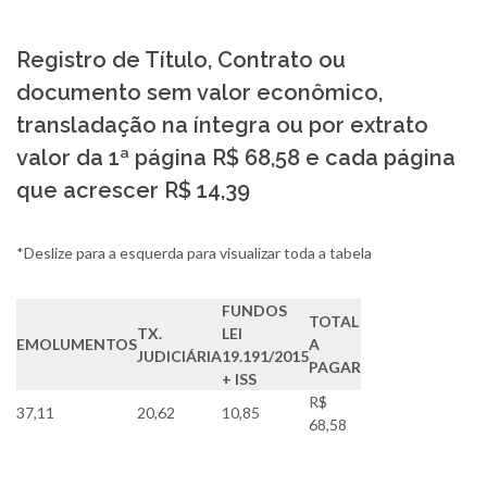
Registro de Título, Contrato ou
documento sem valor econômico,
transladação na íntegra ou por extrato
valor da 1ª página R$ 68,58 e cada página
que acrescer R$ 14,39
*Deslize para a esquerda para visualizar toda a tabela
FUNDOS
TOTAL
TX.
LEI
EMOLUMENTOS
A
JUDICIÁRIA
19.191/2015
PAGAR
+ ISS
R$
37,11
20,62
10,85
68,58