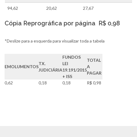
94,62
20,62
27,67
Cópia Reprográfica por página R$ 0,98
*Deslize para a esquerda para visualizar toda a tabela
FUNDOS
TOTAL
TX.
LEI
EMOLUMENTOS
A
JUDICIÁRIA
19.191/2015
PAGAR
+ ISS
0,62
0,18
0,18
R$ 0,98