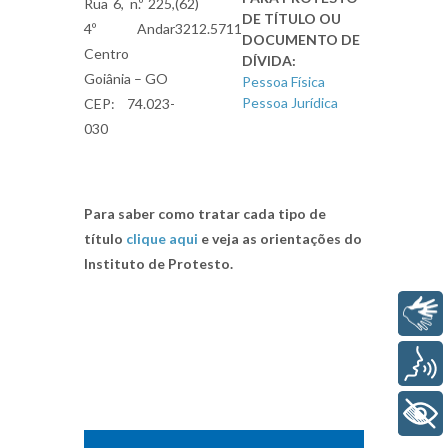
Rua 6, n.º 225,
(62)
DE TÍTULO OU
4º Andar
3212.5711
DOCUMENTO DE
Centro
DÍVIDA
:
Goiânia – GO
Pessoa Física
Pessoa Jurídica
CEP: 74.023-
030
Para saber como tratar cada tipo de
título
clique aqui
e veja as orientações do
Instituto de Protesto.
Libras
Voz
+ Acessibilidade